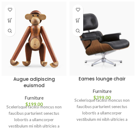
Eames lounge chair
Augue adipiscing
euismod
Furniture
$
399.00
Furniture
Scelerisque facilisi rhoncus non
$
199.00
faucibus parturient senectus
Scelerisque facilisi rhoncus non
lobortis a ullamcorper
faucibus parturient senectus
vestibulum mi nibh ultricies a
lobortis a ullamcorper
parturient gravida a vestibulum
vestibulum mi nibh ultricies a
leo sem in. Est cum torquent mi
parturient gravida a vestibulum