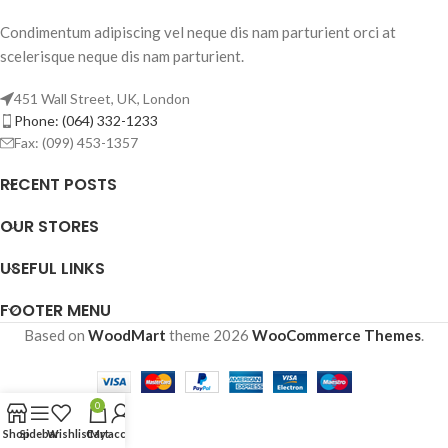
Condimentum adipiscing vel neque dis nam parturient orci at
scelerisque neque dis nam parturient.
451 Wall Street, UK, London
Phone: (064) 332-1233
Fax: (099) 453-1357
RECENT POSTS
OUR STORES
USEFUL LINKS
FOOTER MENU
Based on
WoodMart
theme
2026
WooCommerce Themes
.
0
Shop
Sidebar
Wishlist
Cart
My account