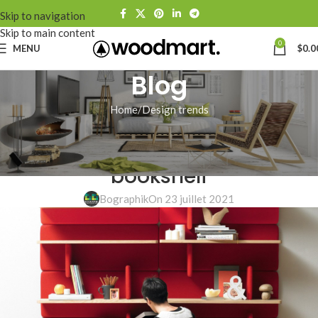
Skip to navigation
Skip to main content
0
MENU
$
0.0
Blog
Home
Design trends
DESIGN TRENDS
Reinterprets the classic
bookshelf
Bographik
On 23 juillet 2021