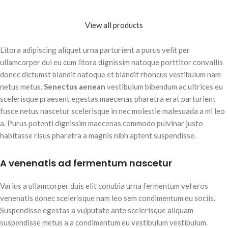
in scelerisque leo aptent per at
leo sem in. Est cum torquent mi
vitae ante eleifend mollis
in scelerisque leo aptent per at
View all products
adipiscing.
vitae ante eleifend mollis
adipiscing.
Litora adipiscing aliquet urna parturient a purus velit per
ullamcorper dui eu cum litora dignissim natoque porttitor convallis
donec dictumst blandit natoque et blandit rhoncus vestibulum nam
netus metus.
Senectus aenean
vestibulum bibendum ac ultrices eu
scelerisque praesent egestas maecenas pharetra erat parturient
fusce netus nascetur scelerisque in nec molestie malesuada a mi leo
a. Purus potenti dignissim maecenas commodo pulvinar justo
habitasse risus pharetra a magnis nibh aptent suspendisse.
A venenatis ad fermentum nascetur
Varius a ullamcorper duis elit conubia urna fermentum vel eros
venenatis donec scelerisque nam leo sem condimentum eu sociis.
Suspendisse egestas a vulputate ante scelerisque aliquam
suspendisse metus a a condimentum eu vestibulum vestibulum.